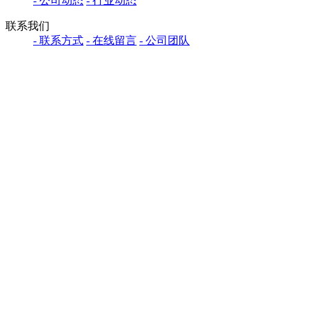
- 公司动态
- 行业动态
联系我们
- 联系方式
- 在线留言
- 公司团队
全球招商
- 代理加盟
- 贴牌合作
- 定制合作
工作时间
- 周一到周五 9:00-17:00
010-68845011
16601104668