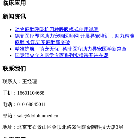
临床应用
新闻资讯
动物麻醉呼吸机四种呼吸模式使用说明
德菲医疗即将助力宠物医师网 开展异宠培训，助力精准
麻醉 实现异宠麻醉新突破
精准护航，萌宠无忧 | 德菲医疗助力异宠医学新篇章
国际顶尖介入医学专家系列实操课开讲在即
联系我们
联系人：王经理
手机：16601104668
电话：010-68845011
邮箱：sale@dolphinmed.cn
地址：北京市石景山区金顶北路69号院金隅科技大厦3层