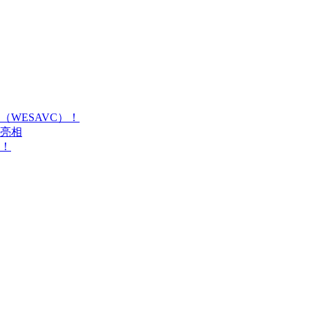
WESAVC）！
艳亮相
！