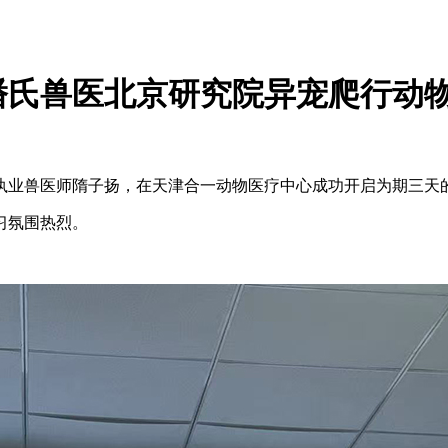
潘氏兽医北京研究院异宠爬行动
兽医师隋子扬，在天津合一动物医疗中心成功开启为期三天的
习氛围热烈。