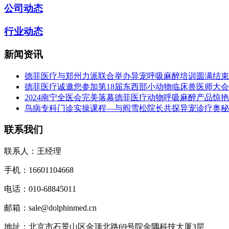
公司动态
行业动态
新闻资讯
德菲医疗与郑州力派联合举办异宠呼吸麻醉培训圆满结束
德菲医疗诚邀您参加第18届东西部小动物临床兽医师大会（
2024南宁全医会完美落幕德菲医疗动物呼吸麻醉产品惊
鸟病专科门诊实操课程—与阎雪松院长共探异宠诊疗奥秘
联系我们
联系人：王经理
手机：16601104668
电话：010-68845011
邮箱：sale@dolphinmed.cn
地址：北京市石景山区金顶北路69号院金隅科技大厦3层